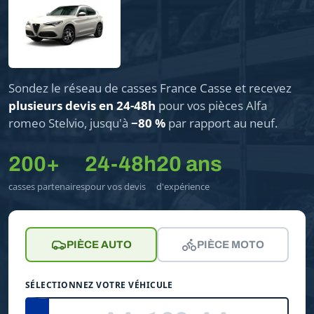
Sondez le réseau de casses France Casse et recevez
plusieurs devis en 24-48h
pour vos pièces Alfa
romeo Stelvio, jusqu'à
−80 %
par rapport au neuf.
200+
24-48h
20 ans
casses partenaires
pour vos devis
d'expérience
PIÈCE AUTO
PIÈCE MOTO
SÉLECTIONNEZ VOTRE VÉHICULE