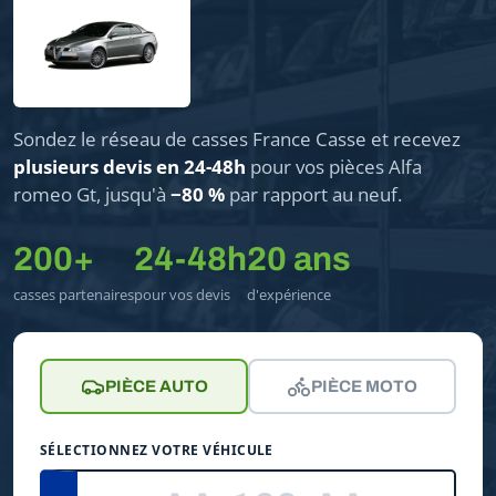
Sondez le réseau de casses France Casse et recevez
plusieurs devis en 24-48h
pour vos pièces Alfa
romeo Gt, jusqu'à
−80 %
par rapport au neuf.
200+
24-48h
20 ans
casses partenaires
pour vos devis
d'expérience
PIÈCE AUTO
PIÈCE MOTO
SÉLECTIONNEZ VOTRE VÉHICULE