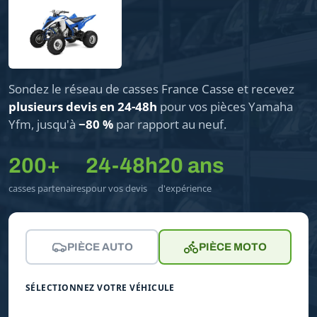
Sondez le réseau de casses France Casse et recevez
plusieurs devis en 24-48h
pour vos pièces Yamaha
Yfm, jusqu'à
−80 %
par rapport au neuf.
200+
24-48h
20 ans
casses partenaires
pour vos devis
d'expérience
PIÈCE AUTO
PIÈCE MOTO
SÉLECTIONNEZ VOTRE VÉHICULE