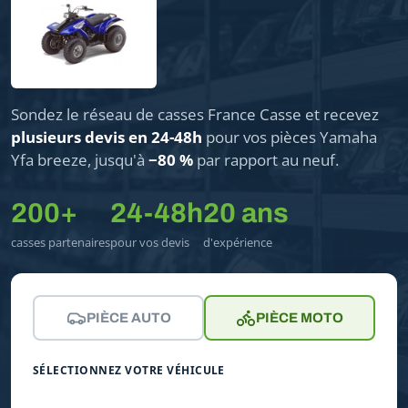
Sondez le réseau de casses France Casse et recevez
plusieurs devis en 24-48h
pour vos pièces Yamaha
Yfa breeze, jusqu'à
−80 %
par rapport au neuf.
200+
24-48h
20 ans
casses partenaires
pour vos devis
d'expérience
PIÈCE AUTO
PIÈCE MOTO
SÉLECTIONNEZ VOTRE VÉHICULE