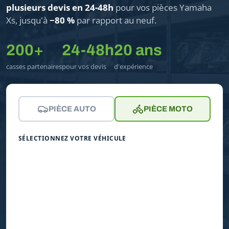
plusieurs devis en 24-48h
pour vos pièces Yamaha
Xs, jusqu'à
−80 %
par rapport au neuf.
200+
24-48h
20 ans
casses partenaires
pour vos devis
d'expérience
PIÈCE AUTO
PIÈCE MOTO
SÉLECTIONNEZ VOTRE VÉHICULE