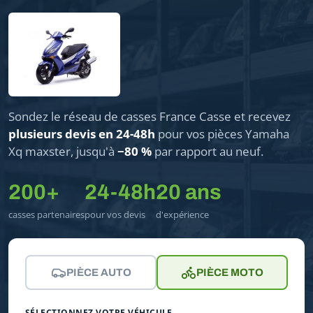
Sondez le réseau de casses France Casse et recevez
plusieurs devis en 24-48h
pour vos pièces Yamaha
Xq maxster, jusqu'à
−80 %
par rapport au neuf.
200+
24-48h
20 ans
casses partenaires
pour vos devis
d'expérience
PIÈCE AUTO
PIÈCE MOTO
SÉLECTIONNEZ VOTRE VÉHICULE