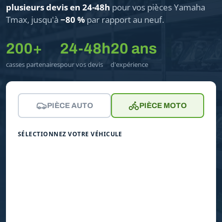
plusieurs devis en 24-48h
pour vos pièces Yamaha
Tmax, jusqu'à
−80 %
par rapport au neuf.
200+
24-48h
20 ans
casses partenaires
pour vos devis
d'expérience
PIÈCE AUTO
PIÈCE MOTO
SÉLECTIONNEZ VOTRE VÉHICULE