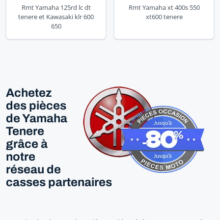
Rmt Yamaha 125rd lc dt
Rmt Yamaha xt 400s 550
tenere et Kawasaki klr 600
xt600 tenere
650
Achetez
des pièces
de Yamaha
Tenere
grâce à
notre
réseau de
casses partenaires