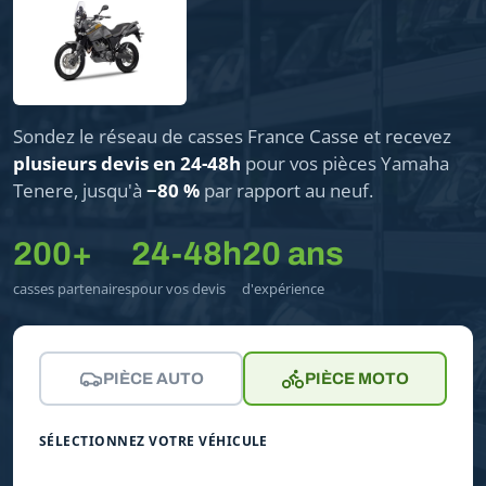
Sondez le réseau de casses France Casse et recevez
plusieurs devis en 24-48h
pour vos pièces Yamaha
Tenere, jusqu'à
−80 %
par rapport au neuf.
200+
24-48h
20 ans
casses partenaires
pour vos devis
d'expérience
PIÈCE AUTO
PIÈCE MOTO
SÉLECTIONNEZ VOTRE VÉHICULE