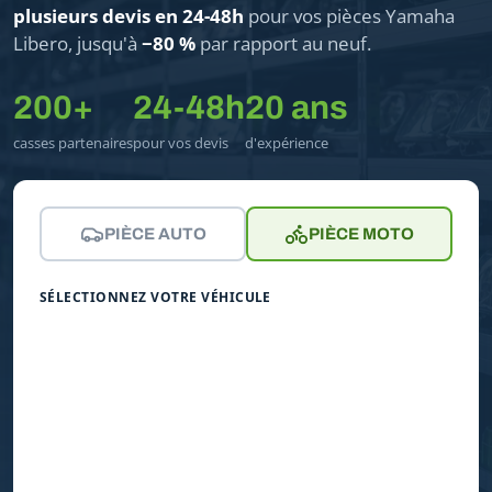
plusieurs devis en 24-48h
pour vos pièces Yamaha
Libero, jusqu'à
−80 %
par rapport au neuf.
200+
24-48h
20 ans
casses partenaires
pour vos devis
d'expérience
PIÈCE AUTO
PIÈCE MOTO
SÉLECTIONNEZ VOTRE VÉHICULE