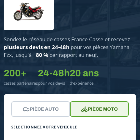
Sondez le réseau de casses France Casse et recevez
plusieurs devis en 24-48h
pour vos pièces Yamaha
Fzx, jusqu'à
−80 %
par rapport au neuf.
200+
24-48h
20 ans
casses partenaires
pour vos devis
d'expérience
PIÈCE AUTO
PIÈCE MOTO
SÉLECTIONNEZ VOTRE VÉHICULE