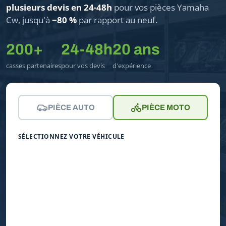
plusieurs devis en 24-48h
pour vos pièces Yamaha
Cw, jusqu'à
−80 %
par rapport au neuf.
200+
24-48h
20 ans
casses partenaires
pour vos devis
d'expérience
PIÈCE AUTO
PIÈCE MOTO
SÉLECTIONNEZ VOTRE VÉHICULE