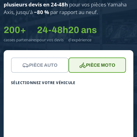
plusieurs devis en 24-48h
pour vos pièces Yamaha
Axis, jusqu'à
−80 %
par rapport au neuf.
200+
24-48h
20 ans
casses partenaires
pour vos devis
d'expérience
PIÈCE AUTO
PIÈCE MOTO
SÉLECTIONNEZ VOTRE VÉHICULE