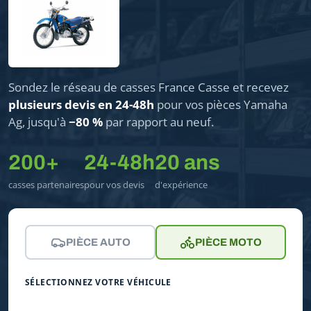
Sondez le réseau de casses France Casse et recevez
plusieurs devis en 24-48h
pour vos pièces Yamaha
Ag, jusqu'à
−80 %
par rapport au neuf.
200+
24-48h
20 ans
casses partenaires
pour vos devis
d'expérience
PIÈCE AUTO
PIÈCE MOTO
SÉLECTIONNEZ VOTRE VÉHICULE