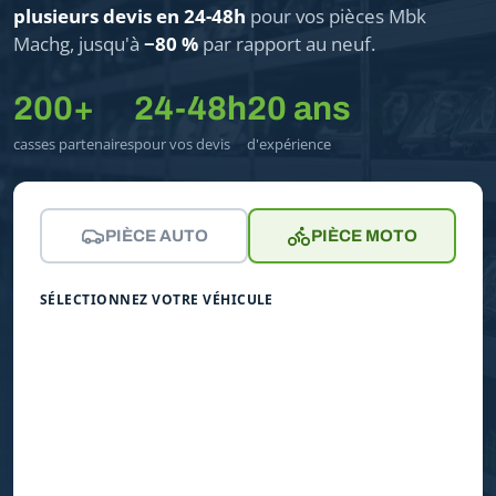
plusieurs devis en 24-48h
pour vos pièces Mbk
Machg, jusqu'à
−80 %
par rapport au neuf.
200+
24-48h
20 ans
casses partenaires
pour vos devis
d'expérience
PIÈCE AUTO
PIÈCE MOTO
SÉLECTIONNEZ VOTRE VÉHICULE