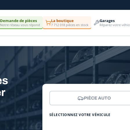
Demande de pièces
La boutique
Garages
Notre réseau vous répond
7 712 018 pièces en stock
Réparez votre véhic
es
r
PIÈCE AUTO
SÉLECTIONNEZ VOTRE VÉHICULE