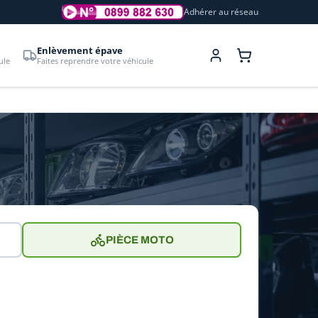
Adhérer au réseau
Enlèvement épave
ule
Faites reprendre votre véhicule
PIÈCE MOTO