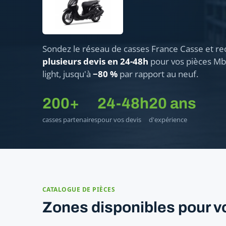
Sondez le réseau de casses France Casse et re
plusieurs devis en 24-48h
pour vos pièces Mb
light, jusqu'à
−80 %
par rapport au neuf.
200+
24-48h
20 ans
casses partenaires
pour vos devis
d'expérience
CATALOGUE DE PIÈCES
Zones disponibles pour vo