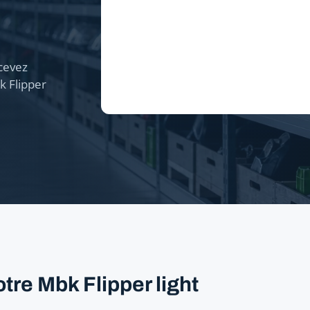
cevez
k Flipper
tre Mbk Flipper light