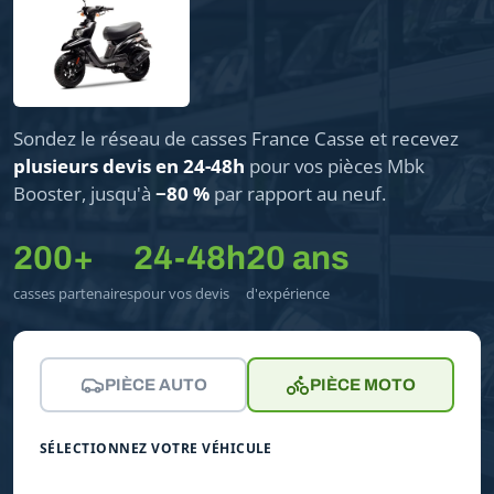
Sondez le réseau de casses France Casse et recevez
plusieurs devis en 24-48h
pour vos pièces Mbk
Booster, jusqu'à
−80 %
par rapport au neuf.
200+
24-48h
20 ans
casses partenaires
pour vos devis
d'expérience
PIÈCE AUTO
PIÈCE MOTO
SÉLECTIONNEZ VOTRE VÉHICULE