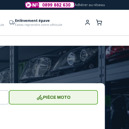
Adhérer au réseau
Enlèvement épave
ule
Faites reprendre votre véhicule
PIÈCE MOTO