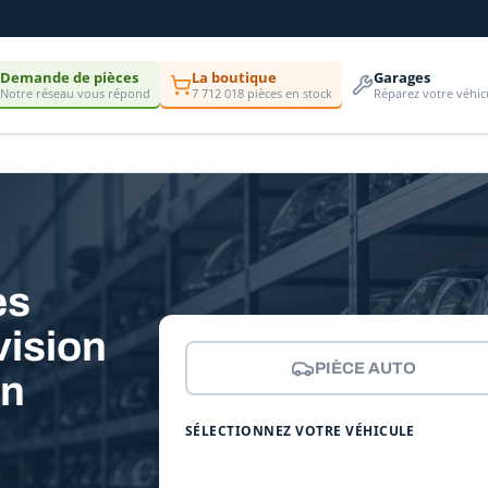
Demande de pièces
La boutique
Garages
Notre réseau vous répond
7 712 018 pièces en stock
Réparez votre véhic
es
vision
PIÈCE AUTO
on
SÉLECTIONNEZ VOTRE VÉHICULE