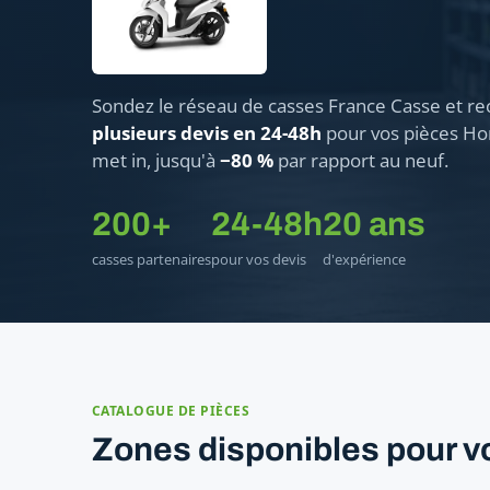
Sondez le réseau de casses France Casse et re
plusieurs devis en 24-48h
pour vos pièces Hon
met in, jusqu'à
−80 %
par rapport au neuf.
200+
24-48h
20 ans
casses partenaires
pour vos devis
d'expérience
CATALOGUE DE PIÈCES
Zones disponibles pour vo