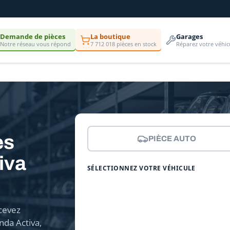
Demande de pièces
La boutique
Garages
Notre réseau vous répond
7 712 018 pièces en stock
Réparez votre véhic
es
PIÈCE AUTO
iva
SÉLECTIONNEZ VOTRE VÉHICULE
cevez
da Activa,