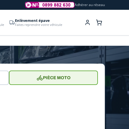
Adhérer au réseau
Enlèvement épave
ule
Faites reprendre votre véhicule
PIÈCE MOTO