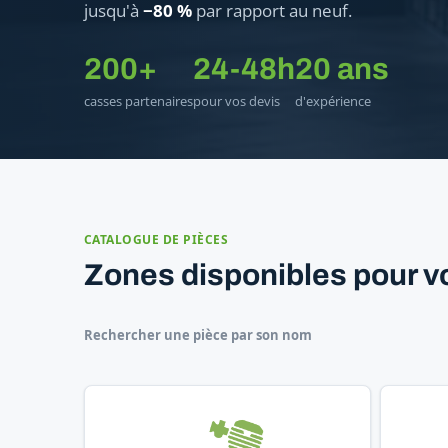
jusqu'à
−80 %
par rapport au neuf.
200+
24-48h
20 ans
casses partenaires
pour vos devis
d'expérience
CATALOGUE DE PIÈCES
Zones disponibles pour v
Rechercher une pièce par son nom